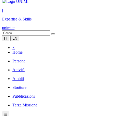
|
Expertise & Skills
unimi.it
IT
EN
×
Home
Persone
Attività
Ambiti
Strutture
Pubblicazioni
Terza Missione
☰