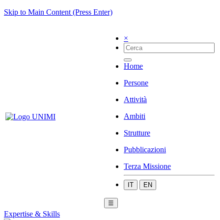
Skip to Main Content (Press Enter)
×
Home
Persone
Attività
Ambiti
Strutture
Pubblicazioni
Terza Missione
IT
EN
☰
Expertise & Skills