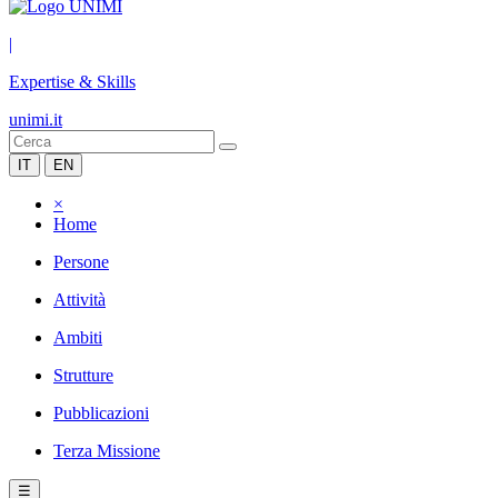
|
Expertise & Skills
unimi.it
IT
EN
×
Home
Persone
Attività
Ambiti
Strutture
Pubblicazioni
Terza Missione
☰