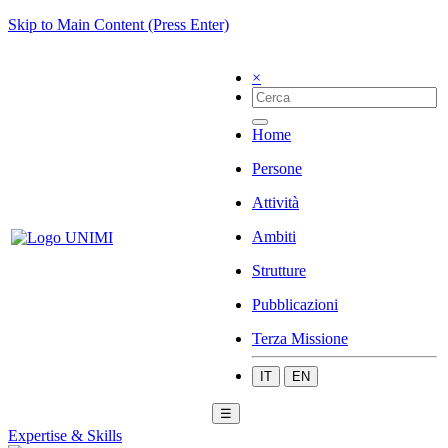
Skip to Main Content (Press Enter)
×
Home
Persone
Attività
Ambiti
Strutture
Pubblicazioni
Terza Missione
IT
EN
☰
Expertise & Skills