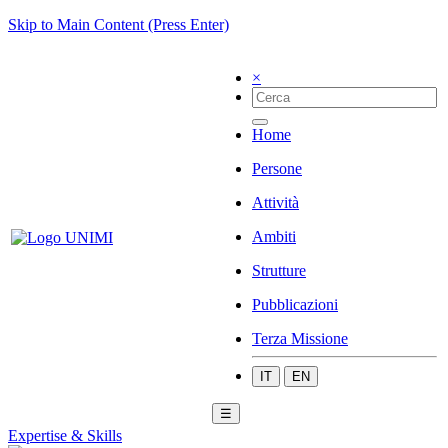
Skip to Main Content (Press Enter)
×
Home
Persone
Attività
Ambiti
Strutture
Pubblicazioni
Terza Missione
IT
EN
☰
Expertise & Skills