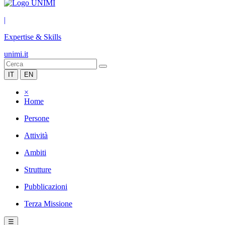
|
Expertise & Skills
unimi.it
IT
EN
×
Home
Persone
Attività
Ambiti
Strutture
Pubblicazioni
Terza Missione
☰