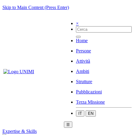
Skip to Main Content (Press Enter)
×
Home
Persone
Attività
Ambiti
Strutture
Pubblicazioni
Terza Missione
IT
EN
☰
Expertise & Skills