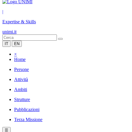
|
Expertise & Skills
unimi.it
IT
EN
×
Home
Persone
Attività
Ambiti
Strutture
Pubblicazioni
Terza Missione
☰