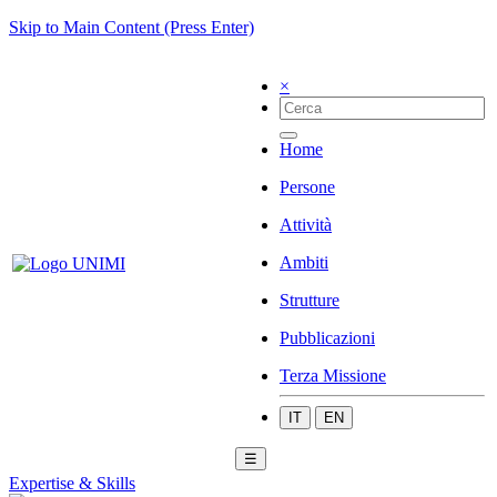
Skip to Main Content (Press Enter)
×
Home
Persone
Attività
Ambiti
Strutture
Pubblicazioni
Terza Missione
IT
EN
☰
Expertise & Skills