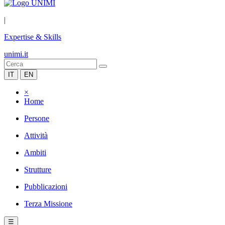
|
Expertise & Skills
unimi.it
IT
EN
×
Home
Persone
Attività
Ambiti
Strutture
Pubblicazioni
Terza Missione
☰