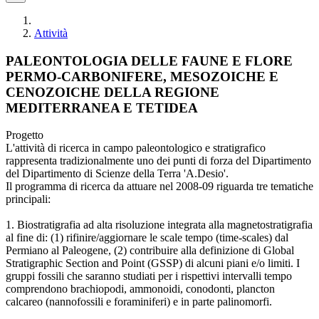
Attività
PALEONTOLOGIA DELLE FAUNE E FLORE
PERMO-CARBONIFERE, MESOZOICHE E
CENOZOICHE DELLA REGIONE
MEDITERRANEA E TETIDEA
Progetto
L'attività di ricerca in campo paleontologico e stratigrafico
rappresenta tradizionalmente uno dei punti di forza del Dipartimento
del Dipartimento di Scienze della Terra 'A.Desio'.
Il programma di ricerca da attuare nel 2008-09 riguarda tre tematiche
principali:
1. Biostratigrafia ad alta risoluzione integrata alla magnetostratigrafia
al fine di: (1) rifinire/aggiornare le scale tempo (time-scales) dal
Permiano al Paleogene, (2) contribuire alla definizione di Global
Stratigraphic Section and Point (GSSP) di alcuni piani e/o limiti. I
gruppi fossili che saranno studiati per i rispettivi intervalli tempo
comprendono brachiopodi, ammonoidi, conodonti, plancton
calcareo (nannofossili e foraminiferi) e in parte palinomorfi.