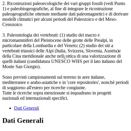
2. Ricostruzioni paleoecologiche dei vari gruppi fossili (vedi Punto
1) e paleobiogeografiche, al fine di integrare le ricostruzione
paleogeografiche ottenute mediante dati paleomagnetici e di derivare
modelli climatici per alcuni periodi del Paleozoico e del Meso-
Cenozoico
3. Paleontologia dei vertebrati: (1) studio dei macro e
micromammiferi del Pleistocene delle grotte delle Prealpi, in
particolare della Lombardia e del Veneto; (2) studio dei siti a
vertebrati triassici delle Alpi (Italia, Svizzera, Slovenia, Austria)e
della Cina meridionale anche nell¿ottica di una valorizzazione di
quelli italiani (candidatura UNESCO WHS per il lato italiano del
Monte San Giorgio).
Sono previsti campionamenti sul terreno in aree italiane,
mediterranee e arabo-asiatiche e in 'core repositories', nonchè periodi
di soggiorno all'estero per ricerche congiunte.
Tutte le ricerche sopra menzionate si inquadrano in progetti
nazionali ed internazionali specifici.
Dati Generali
Dati Generali