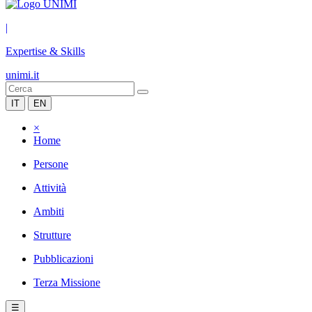
|
Expertise & Skills
unimi.it
IT
EN
×
Home
Persone
Attività
Ambiti
Strutture
Pubblicazioni
Terza Missione
☰