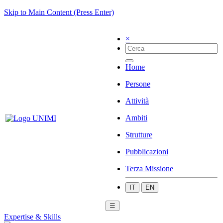
Skip to Main Content (Press Enter)
×
Home
Persone
Attività
Ambiti
Strutture
Pubblicazioni
Terza Missione
IT
EN
☰
Expertise & Skills