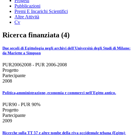
Progetti
Pubblicazioni
Premi E Incarichi Scientifici
Altre Attività
Cv
Ricerca finanziata (4)
Due secoli di Egittologia negli archivi dell'Università degli Studi di Milano:
da Mariette a Simpson
PUR20062008 - PUR 2006-2008
Progetto
Partecipante
2008
Politica,amministrazione, economia e commerci nell'Egitto antico.
PUR90 - PUR 90%
Progetto
Partecipante
2009
Ricerche sulla TT 57 e altre tombe della riva occidentale tebana (Egitto)