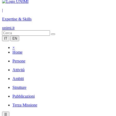
|
Expertise & Skills
unimi.it
IT
EN
×
Home
Persone
Attività
Ambiti
Strutture
Pubblicazioni
Terza Missione
☰