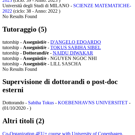
2023
(ciclo: 39 - Anno: 2023
)
Università degli Studi di MILANO -
SCIENZE MATEMATICHE-
2022
(ciclo: 38 - Anno: 2022
)
No Results Found
Tutoraggio (5)
tutorship -
Assegnisti/e
-
D'ANGELO EDOARDO
tutorship -
Assegnisti/e
-
TOKUS SABIHA SIBEL
tutorship -
Dottorandi/e
-
NAIDU DIWAKAR
tutorship -
Assegnisti/e
- NGUYEN NGOC NHI
tutorship -
Assegnisti/e
- LILL SASCHA
No Results Found
Supervisione di dottorandi o post-doc
esterni
Dottorando -
Sabiha Tokus
-
KOEBENHAVNS UNIVERSITET
-
(01/10/2020 - )
Altri titoli (2)
Co-Organization 4EU+ course with University of Copenhagen,