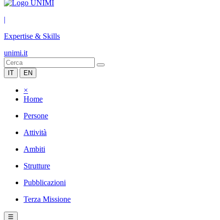
|
Expertise & Skills
unimi.it
IT
EN
×
Home
Persone
Attività
Ambiti
Strutture
Pubblicazioni
Terza Missione
☰