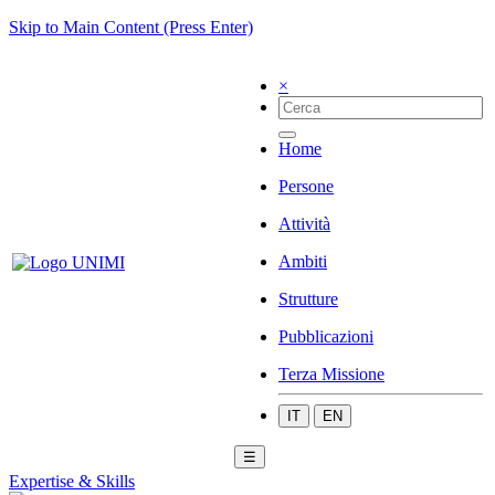
Skip to Main Content (Press Enter)
×
Home
Persone
Attività
Ambiti
Strutture
Pubblicazioni
Terza Missione
IT
EN
☰
Expertise & Skills