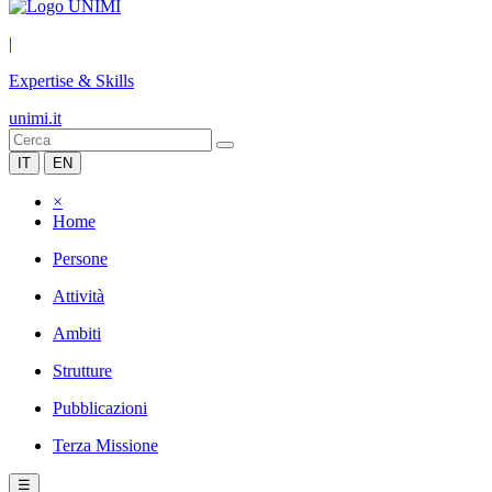
|
Expertise & Skills
unimi.it
IT
EN
×
Home
Persone
Attività
Ambiti
Strutture
Pubblicazioni
Terza Missione
☰