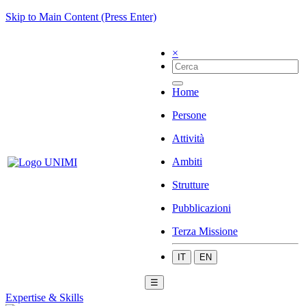
Skip to Main Content (Press Enter)
×
Home
Persone
Attività
Ambiti
Strutture
Pubblicazioni
Terza Missione
IT
EN
☰
Expertise & Skills