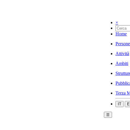
×
Home
Persone
Attività
Ambiti
Struttur
Pubblic
Terza M
IT
E
☰