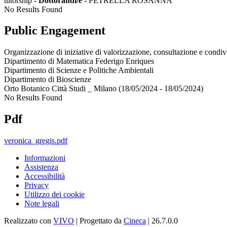
tutorship -
Dottorandi/e
- PETRELLA ROSANNA
No Results Found
Public Engagement
Organizzazione di iniziative di valorizzazione, consultazione e condiv
Dipartimento di Matematica Federigo Enriques
Dipartimento di Scienze e Politiche Ambientali
Dipartimento di Bioscienze
Orto Botanico Città Studi _ Milano (18/05/2024 - 18/05/2024)
No Results Found
Pdf
veronica_gregis.pdf
Informazioni
Assistenza
Accessibilità
Privacy
Utilizzo dei cookie
Note legali
Realizzato con
VIVO
| Progettato da
Cineca
| 26.7.0.0