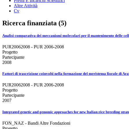
Premi E Incarichi Scientifici
Altre Attività
Cv
Ricerca finanziata (5)
Analisi comparativa dei meccanismi molecolari per il mantenimento delle cell
PUR20062008 - PUR 2006-2008
Progetto
Partecipante
2008
Fattori di trascrizione coinvolti nella formazione del meristema fiorale di Ar
PUR20062008 - PUR 2006-2008
Progetto
Partecipante
2007
Integrated genetic and genomic approaches for new Italian rice breeding strat
FON_NAZ - Bandi Altre Fondazioni
Progetto