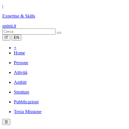
|
Expertise & Skills
unimi.it
IT
EN
×
Home
Persone
Attività
Ambiti
Strutture
Pubblicazioni
Terza Missione
☰