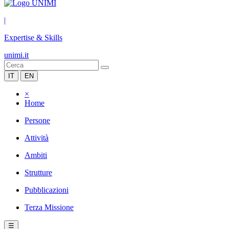
|
Expertise & Skills
unimi.it
IT
EN
×
Home
Persone
Attività
Ambiti
Strutture
Pubblicazioni
Terza Missione
☰