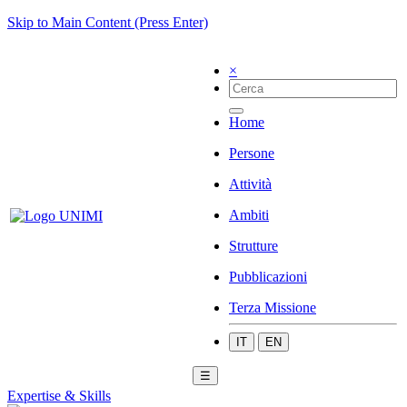
Skip to Main Content (Press Enter)
×
Home
Persone
Attività
Ambiti
Strutture
Pubblicazioni
Terza Missione
IT
EN
☰
Expertise & Skills