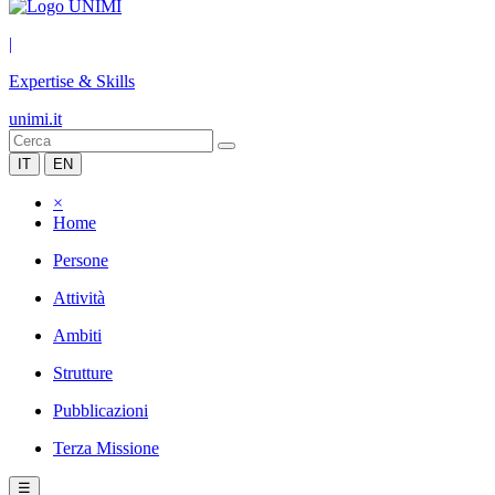
|
Expertise & Skills
unimi.it
IT
EN
×
Home
Persone
Attività
Ambiti
Strutture
Pubblicazioni
Terza Missione
☰