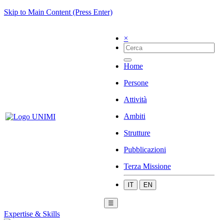
Skip to Main Content (Press Enter)
×
Home
Persone
Attività
Ambiti
Strutture
Pubblicazioni
Terza Missione
IT
EN
☰
Expertise & Skills