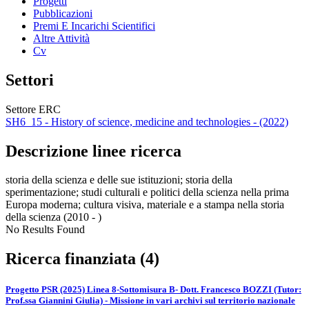
Progetti
Pubblicazioni
Premi E Incarichi Scientifici
Altre Attività
Cv
Settori
Settore ERC
SH6_15 - History of science, medicine and technologies - (2022)
Descrizione linee ricerca
storia della scienza e delle sue istituzioni; storia della
sperimentazione; studi culturali e politici della scienza nella prima
Europa moderna; cultura visiva, materiale e a stampa nella storia
della scienza (2010 - )
No Results Found
Ricerca finanziata (4)
Progetto PSR (2025) Linea 8-Sottomisura B- Dott. Francesco BOZZI (Tutor:
Prof.ssa Giannini Giulia) - Missione in vari archivi sul territorio nazionale