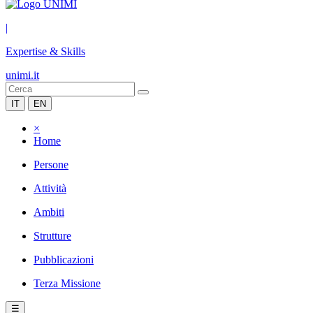
|
Expertise & Skills
unimi.it
IT
EN
×
Home
Persone
Attività
Ambiti
Strutture
Pubblicazioni
Terza Missione
☰