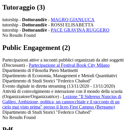
Tutoraggio (3)
tutorship -
Dottorandi/e
-
MAGRO GIANLUCA
tutorship -
Dottorandi/e
- ROSSI ELISABETTA
tutorship -
Dottorandi/e
-
PACE GRAVINA RUGGERO
No Results Found
Public Engagement (2)
Partecipazioni attive a incontri pubblici organizzati da altri soggetti
(Discussant)
-
Partecipazione al Festival Book City Milano
Dipartimento di Filosofia Piero Martinetti
Dipartimento di Economia, Management e Metodi Quantitativi
Dipartimento di Studi Storici "Federico Chabod"
Evento digitale in diretta streaming (13/11/2020 - 13/11/2020)
Attività di coinvolgimento e interazione con il mondo della scuola
(Organizzatore/Organizzatrice)
-
Lezione "Il Sidereus Nuncius di
Galileo. Ambizione, politica, un cannocchiale e il racconto di un
cielo mai visto prima" presso il liceo First Campus (Bergamo)
Dipartimento di Studi Storici "Federico Chabod"
No Results Found
Pdf