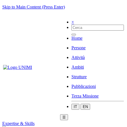
Skip to Main Content (Press Enter)
×
Home
Persone
Attività
Ambiti
Strutture
Pubblicazioni
Terza Missione
IT
EN
☰
Expertise & Skills