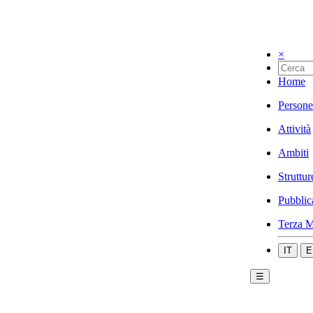
×
Home
Persone
Attività
Ambiti
Struttur
Pubblic
Terza M
IT
E
☰