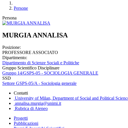
Persone
Persona
MURGIA ANNALISA
Posizione:
PROFESSORE ASSOCIATO
Dipartimento:
Dipartimento di Scienze Sociali e Politiche
Gruppo Scientifico Disciplinare
Gruppo 14/GSPS-05 - SOCIOLOGIA GENERALE
SSD
Settore GSPS-05/A - Sociologia generale
Contatti
University of Milan, Department of Social and Political Scienc
annalisa.murgia@unimi.it
Rubrica di Ateneo
Progetti
Pubblicazioni