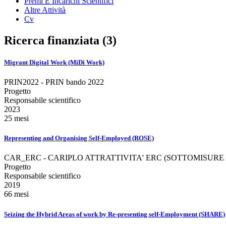
Premi E Incarichi Scientifici
Altre Attività
Cv
Ricerca finanziata (3)
Migrant Digital Work (MiDi Work)
PRIN2022 - PRIN bando 2022
Progetto
Responsabile scientifico
2023
25 mesi
Representing and Organising Self-Employed (ROSE)
CAR_ERC - CARIPLO ATTRATTIVITA' ERC (SOTTOMISURE A
Progetto
Responsabile scientifico
2019
66 mesi
Seizing the Hybrid Areas of work by Re-presenting self-Employment (SHARE)