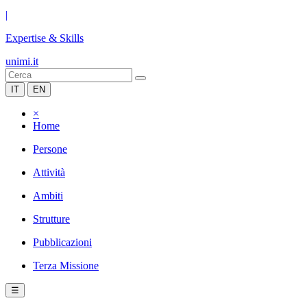
|
Expertise & Skills
unimi.it
IT
EN
×
Home
Persone
Attività
Ambiti
Strutture
Pubblicazioni
Terza Missione
☰