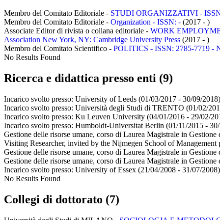
Membro del Comitato Editoriale -
STUDI ORGANIZZATIVI - ISSN: 0
Membro del Comitato Editoriale -
Organization - ISSN: -
(2017 - )
Associate Editor di rivista o collana editoriale -
WORK EMPLOYMENT A
Association New York, NY: Cambridge University Press
(2017 - )
Membro del Comitato Scientifico -
POLITICS - ISSN: 2785-7719 - Nap
No Results Found
Ricerca e didattica presso enti (9)
Incarico svolto presso:
University of Leeds
(01/03/2017 - 30/09/2018
Incarico svolto presso:
Università degli Studi di TRENTO
(01/02/201
Incarico svolto presso:
Ku Leuven University
(04/01/2016 - 29/02/20
Incarico svolto presso:
Humboldt-Universitat Berlin
(01/11/2015 - 30
Gestione delle risorse umane, corso di Laurea Magistrale in Gestione d
Visiting Researcher, invited by the Nijmegen School of Management 
Gestione delle risorse umane, corso di Laurea Magistrale in Gestione d
Gestione delle risorse umane, corso di Laurea Magistrale in Gestione d
Incarico svolto presso:
University of Essex
(21/04/2008 - 31/07/2008)
No Results Found
Collegi di dottorato (7)