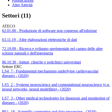
Pubblicazioni
Altre Attività
Settori (11)
ATECO
62.01.00 - Produzione di software non connesso all'edizione
63.11.19 - Altre elaborazioni elettroniche di dati
72.19.09 - Ricerca e sviluppo sperimentale nel campo delle altre
scienze naturali e dell'ingegneria
86.10.30 - Istituti, cliniche e policlinici universitari
Settore ERC
LS4_7 - Fundamental mechanisms underlying cardiovascular
diseases - (2020)
LS5_2 - Systems neuroscience and computational neuroscience (e.g.
neural networks, neural modelling) - (2020)
LS7_3 - Other medical technologies for diagnosis and monitoring of
diseases - (2020)
PE1_18 - Scientific computing and data processing - (2020)