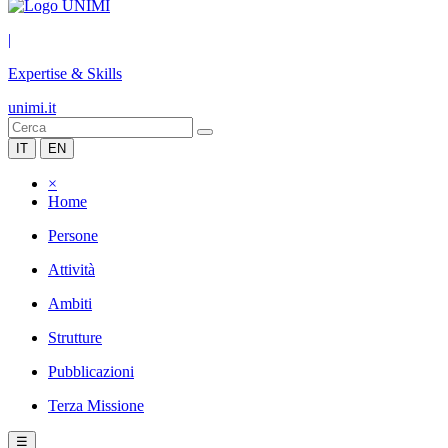
|
Expertise & Skills
unimi.it
IT
EN
×
Home
Persone
Attività
Ambiti
Strutture
Pubblicazioni
Terza Missione
☰