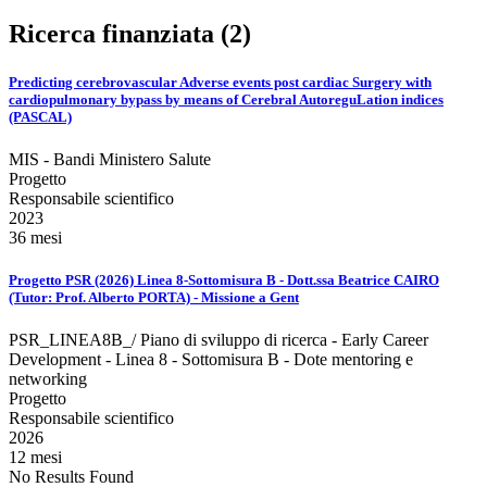
Ricerca finanziata (2)
Predicting cerebrovascular Adverse events post cardiac Surgery with
cardiopulmonary bypass by means of Cerebral AutoreguLation indices
(PASCAL)
MIS - Bandi Ministero Salute
Progetto
Responsabile scientifico
2023
36 mesi
Progetto PSR (2026) Linea 8-Sottomisura B - Dott.ssa Beatrice CAIRO
(Tutor: Prof. Alberto PORTA) - Missione a Gent
PSR_LINEA8B_/ Piano di sviluppo di ricerca - Early Career
Development - Linea 8 - Sottomisura B - Dote mentoring e
networking
Progetto
Responsabile scientifico
2026
12 mesi
No Results Found