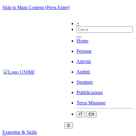
Skip to Main Content (Press Enter)
×
Home
Persone
Attività
Ambiti
Strutture
Pubblicazioni
Terza Missione
IT
EN
☰
Expertise & Skills