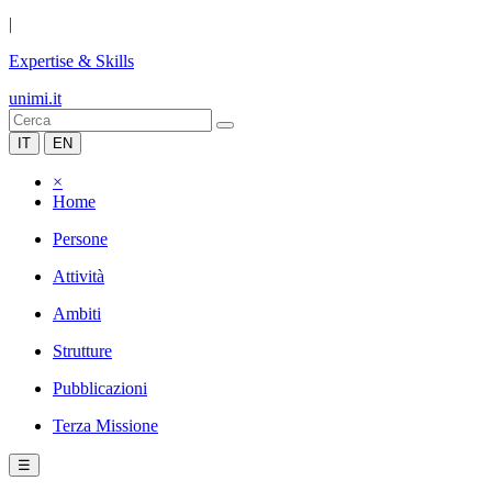
|
Expertise & Skills
unimi.it
IT
EN
×
Home
Persone
Attività
Ambiti
Strutture
Pubblicazioni
Terza Missione
☰