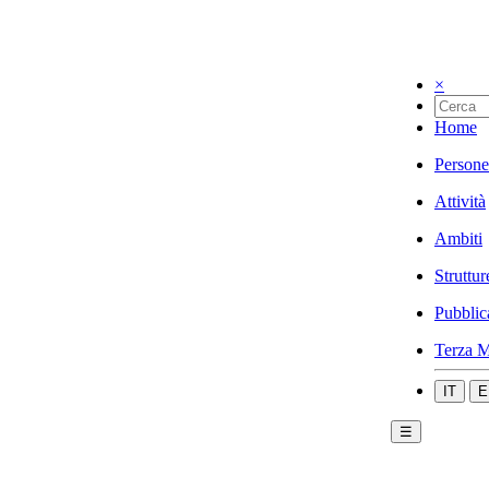
×
Home
Persone
Attività
Ambiti
Struttur
Pubblic
Terza M
IT
E
☰