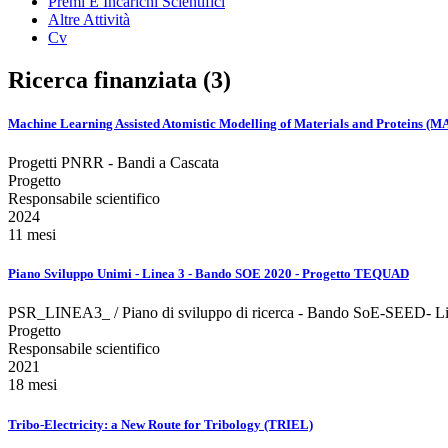
Premi E Incarichi Scientifici
Altre Attività
Cv
Ricerca finanziata (3)
Machine Learning Assisted Atomistic Modelling of Materials and Proteins 
Progetti PNRR - Bandi a Cascata
Progetto
Responsabile scientifico
2024
11 mesi
Piano Sviluppo Unimi - Linea 3 - Bando SOE 2020 - Progetto TEQUAD
PSR_LINEA3_ / Piano di sviluppo di ricerca - Bando SoE-SEED- L
Progetto
Responsabile scientifico
2021
18 mesi
Tribo-Electricity: a New Route for Tribology (TRIEL)