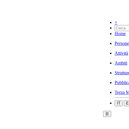
×
Home
Persone
Attività
Ambiti
Struttur
Pubblic
Terza M
IT
E
☰