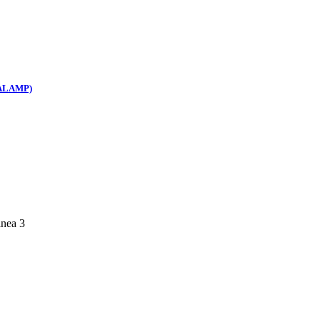
(MALAMP)
inea 3