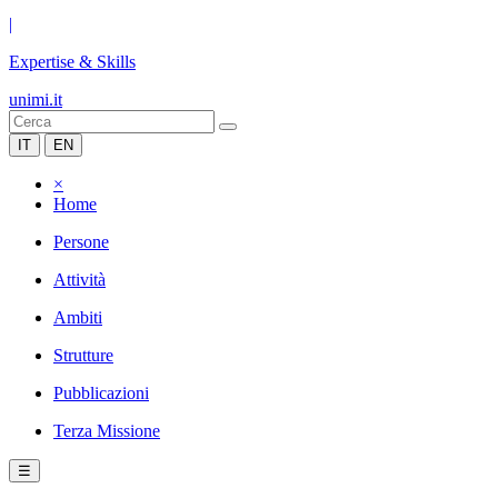
|
Expertise & Skills
unimi.it
IT
EN
×
Home
Persone
Attività
Ambiti
Strutture
Pubblicazioni
Terza Missione
☰