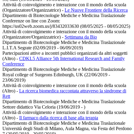
Attività di coinvolgimento e interazione con il mondo della scuola
(Organizzatore/Organizzatrice)
-
Le Nuove Frontiere della Ricerca
Dipartimento di Biotecnologie Mediche e Medicina Traslazionale
Conferenze on line con Zoom:
https://us02web.zoom.us/j/83432033630 (08/05/2025 - 08/05/2025)
Attività di coinvolgimento e interazione con il mondo della scuola
(Organizzatore/Organizzatrice)
-
Settimana da Bio
Dipartimento di Biotecnologie Mediche e Medicina Traslazionale
L.I.T.A Segrate (02/09/2019 - 06/09/2019)
Partecipazioni attive a incontri pubblici organizzati da altri soggetti
(Altro)
-
CDKL5 Alliance 5th International Research and Family
Conference
Dipartimento di Biotecnologie Mediche e Medicina Traslazionale
Royal college of Surgeons Edinburgh, UK (22/06/2019 -
23/06/2019)
Attività di coinvolgimento e interazione con il mondo della scuola
(Altro)
-
La ricerca biomedica raccontata attraverso la sindrome di
Rett
Dipartimento di Biotecnologie Mediche e Medicina Traslazionale
Settore didattico Via Celoria (19/06/2019 - )
Attività di coinvolgimento e interazione con il mondo della scuola
(Altro)
-
Il farmaco dalla ricerca di base alla terapia
Dipartimento di Biotecnologie Mediche e Medicina Traslazionale
Università degli Studi di Milano, Aula Magna, via Festa del Perdono
7 (20/05/2019 - 20/05/2019)