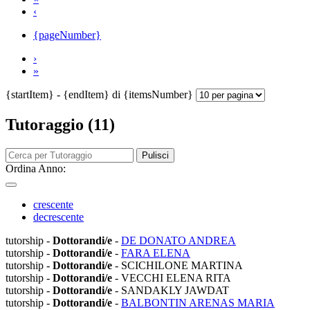
‹
{pageNumber}
›
»
{startItem} - {endItem} di {itemsNumber}
Tutoraggio (11)
Pulisci
Ordina Anno:
crescente
decrescente
tutorship -
Dottorandi/e
-
DE DONATO ANDREA
tutorship -
Dottorandi/e
-
FARA ELENA
tutorship -
Dottorandi/e
- SCICHILONE MARTINA
tutorship -
Dottorandi/e
- VECCHI ELENA RITA
tutorship -
Dottorandi/e
- SANDAKLY JAWDAT
tutorship -
Dottorandi/e
-
BALBONTIN ARENAS MARIA