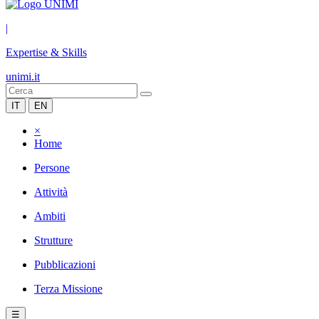
|
Expertise & Skills
unimi.it
IT
EN
×
Home
Persone
Attività
Ambiti
Strutture
Pubblicazioni
Terza Missione
☰