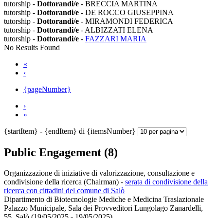
tutorship -
Dottorandi/e
- BRECCIA MARTINA
tutorship -
Dottorandi/e
- DE ROCCO GIUSEPPINA
tutorship -
Dottorandi/e
- MIRAMONDI FEDERICA
tutorship -
Dottorandi/e
- ALBIZZATI ELENA
tutorship -
Dottorandi/e
-
FAZZARI MARIA
No Results Found
«
‹
{pageNumber}
›
»
{startItem} - {endItem} di {itemsNumber}
Public Engagement (8)
Organizzazione di iniziative di valorizzazione, consultazione e
condivisione della ricerca (Chairman)
-
serata di condivisione della
ricerca con cittadini del comune di Salò
Dipartimento di Biotecnologie Mediche e Medicina Traslazionale
Palazzo Municipale, Sala dei Provveditori Lungolago Zanardelli,
55, Salò (19/05/2025 - 19/05/2025)