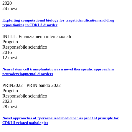
2020
24 mesi
Exploiting computational biology for target identification and drug
repositioning in CDKL5 disorder
INTLI - Finanziamenti internazionali
Progetto
Responsabile scientifico
2016
12 mesi
Neural stem cell transplantation as a novel therapeutic approach in
neurodevelopmental disorders
PRIN2022 - PRIN bando 2022
Progetto
Responsabile scientifico
2023
28 mesi
Novel approaches of "personalized medicine" as proof of principle for
CDKL5 related pathologies