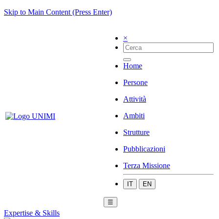
Skip to Main Content (Press Enter)
×
Home
Persone
Attività
Ambiti
Strutture
Pubblicazioni
Terza Missione
IT
EN
☰
Expertise & Skills