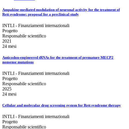
Ampakine-mediated modulation of neuronal activity for the treatment of
Rett syndrome: proposal for a preclinical study
INTLI - Finanziamenti internazionali
Progetto
Responsabile scientifico
2021
24 mesi
Anticodon-engineered tRNAs for the treatment of premature MECP2
nonsense mutations
INTLI - Finanziamenti internazionali
Progetto
Responsabile scientifico
2025
24 mesi
Cellular and molecular drug screening system for Rett syndrome therapy
INTLI - Finanziamenti internazionali
Progetto
Responsabile scientifico