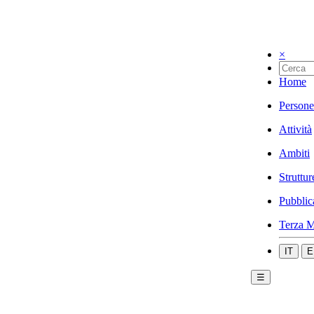
×
Home
Persone
Attività
Ambiti
Struttur
Pubblic
Terza M
IT
E
☰