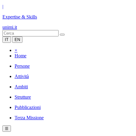
|
Expertise & Skills
unimi.it
IT
EN
×
Home
Persone
Attività
Ambiti
Strutture
Pubblicazioni
Terza Missione
☰