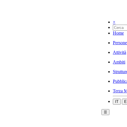
×
Home
Persone
Attività
Ambiti
Struttur
Pubblic
Terza M
IT
E
☰