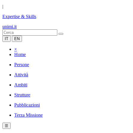
|
Expertise & Skills
unimi.it
IT
EN
×
Home
Persone
Attività
Ambiti
Strutture
Pubblicazioni
Terza Missione
☰