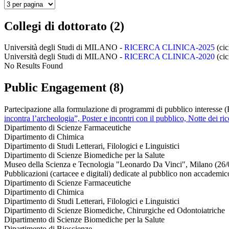
Collegi di dottorato (2)
Università degli Studi di MILANO -
RICERCA CLINICA-2025
(cic
Università degli Studi di MILANO -
RICERCA CLINICA-2020
(cic
No Results Found
Public Engagement (8)
Partecipazione alla formulazione di programmi di pubblico interesse (
incontra l’archeologia”, Poster e incontri con il pubblico, Notte dei ri
Dipartimento di Scienze Farmaceutiche
Dipartimento di Chimica
Dipartimento di Studi Letterari, Filologici e Linguistici
Dipartimento di Scienze Biomediche per la Salute
Museo della Scienza e Tecnologia "Leonardo Da Vinci", Milano (26/
Pubblicazioni (cartacee e digitali) dedicate al pubblico non accademic
Dipartimento di Scienze Farmaceutiche
Dipartimento di Chimica
Dipartimento di Studi Letterari, Filologici e Linguistici
Dipartimento di Scienze Biomediche, Chirurgiche ed Odontoiatriche
Dipartimento di Scienze Biomediche per la Salute
Dipartimento di Bioscienze