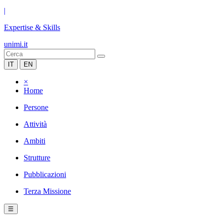
|
Expertise & Skills
unimi.it
IT
EN
×
Home
Persone
Attività
Ambiti
Strutture
Pubblicazioni
Terza Missione
☰