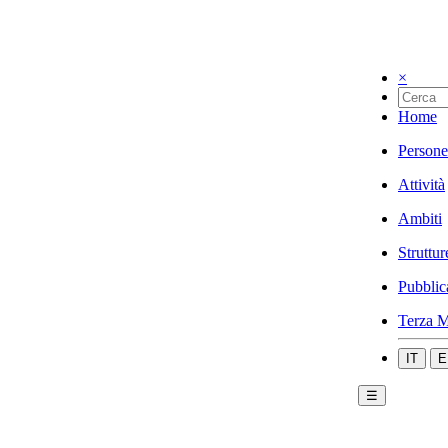
×
Home
Persone
Attività
Ambiti
Struttur
Pubblic
Terza M
IT
E
☰