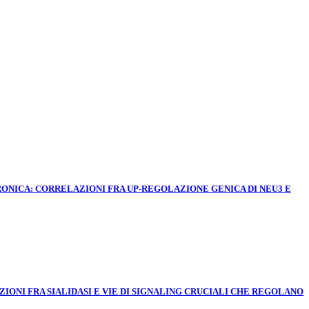
ONICA: CORRELAZIONI FRA UP-REGOLAZIONE GENICA DI NEU3 E
ONI FRA SIALIDASI E VIE DI SIGNALING CRUCIALI CHE REGOLANO