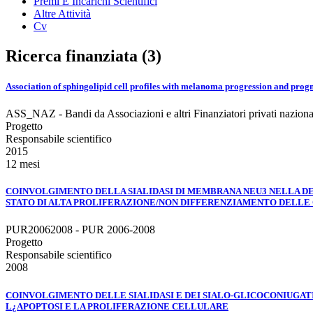
Premi E Incarichi Scientifici
Altre Attività
Cv
Ricerca finanziata (3)
Association of sphingolipid cell profiles with melanoma progression and prog
ASS_NAZ - Bandi da Associazioni e altri Finanziatori privati naziona
Progetto
Responsabile scientifico
2015
12 mesi
COINVOLGIMENTO DELLA SIALIDASI DI MEMBRANA NEU3 NELLA DE
STATO DI ALTA PROLIFERAZIONE/NON DIFFERENZIAMENTO DELL
PUR20062008 - PUR 2006-2008
Progetto
Responsabile scientifico
2008
COINVOLGIMENTO DELLE SIALIDASI E DEI SIALO-GLICOCONIUGATI
L¿APOPTOSI E LA PROLIFERAZIONE CELLULARE