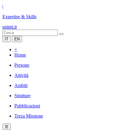
|
Expertise & Skills
unimi.it
IT
EN
×
Home
Persone
Attività
Ambiti
Strutture
Pubblicazioni
Terza Missione
☰