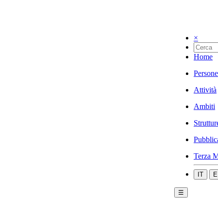
×
Home
Persone
Attività
Ambiti
Struttur
Pubblic
Terza M
IT
E
☰