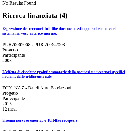
No Results Found
Ricerca finanziata (4)
Espressione dei recettori Toll-like durante lo sviluppo embrionale del
sistema nervoso enterico murino.
PUR20062008 - PUR 2006-2008
Progetto
Partecipante
2008
L'effetto di citochine proinfiammatorie della psoriasi sui recettori specifici
in un modello tridimensionale
FON_NAZ - Bandi Altre Fondazioni
Progetto
Partecipante
2015
12 mesi
Sistema nervoso enterico e Toll-like receptors