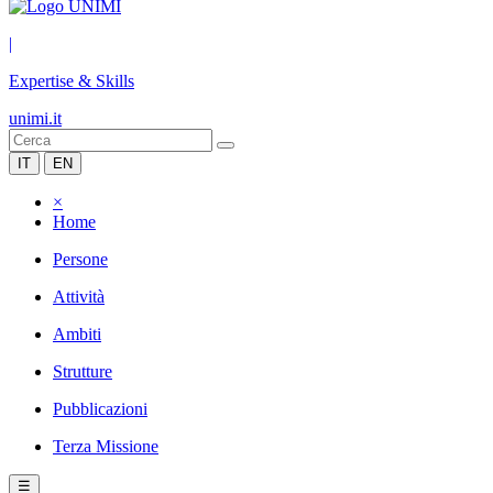
|
Expertise & Skills
unimi.it
IT
EN
×
Home
Persone
Attività
Ambiti
Strutture
Pubblicazioni
Terza Missione
☰