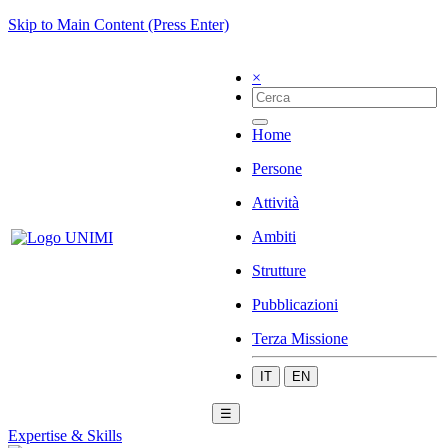
Skip to Main Content (Press Enter)
×
Home
Persone
Attività
Ambiti
Strutture
Pubblicazioni
Terza Missione
IT
EN
☰
Expertise & Skills