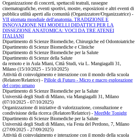
Organizzazione di concerti, spettacoli teatrali, rassegne
cinematografiche, eventi sportivi, mostre, esposizioni e altri eventi di
pubblica utilità aperti alla comunità (Organizzatore/Organizzatrice)
-
VII giornata mondiale dell'anatomia. TRADIZIONE E
INNOVAZIONE NEI MODELLI DIDATTICI PER LA
DISSEZIONE ANATOMICA: VOCI DA TRE ATENEI
ITALIANI
Dipartimento di Scienze Biomediche, Chirurgiche ed Odontoiatriche
Dipartimento di Scienze Biomediche e Cliniche
Dipartimento di Scienze Biomediche per la Salute
Dipartimento di Scienze della Salute
da remoto e in Aula Miani, Città Studi, via L. Mangiagalli 31,
Milano (15/10/2025 - 15/10/2025)
Attività di coinvolgimento e interazione con il mondo della scuola
(Relatore/Relatrice)
-
Pillole di Futuro - Micro e macro esplorazione
del corpo umano
Dipartimento di Scienze Biomediche per la Salute
Università degli Studi di Milano, via Mangiagalli 31, Milano
(07/10/2025 - 07/10/2025)
Organizzazione di iniziative di valorizzazione, consultazione e
condivisione della ricerca (Relatore/Relatrice)
-
MeetMe Tonight
Dipartimento di Scienze Biomediche per la Salute
Università degli Studi di Milano, via Festa del Perdono, 7, Milano
(27/09/2025 - 27/09/2025)
Attività di coinvolgimento e interazione con il mondo della scuola