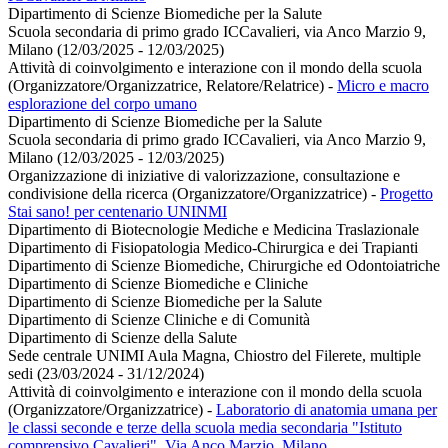
Dipartimento di Scienze Biomediche per la Salute
Scuola secondaria di primo grado ICCavalieri, via Anco Marzio 9,
Milano (12/03/2025 - 12/03/2025)
Attività di coinvolgimento e interazione con il mondo della scuola
(Organizzatore/Organizzatrice, Relatore/Relatrice)
-
Micro e macro
esplorazione del corpo umano
Dipartimento di Scienze Biomediche per la Salute
Scuola secondaria di primo grado ICCavalieri, via Anco Marzio 9,
Milano (12/03/2025 - 12/03/2025)
Organizzazione di iniziative di valorizzazione, consultazione e
condivisione della ricerca (Organizzatore/Organizzatrice)
-
Progetto
Stai sano! per centenario UNINMI
Dipartimento di Biotecnologie Mediche e Medicina Traslazionale
Dipartimento di Fisiopatologia Medico-Chirurgica e dei Trapianti
Dipartimento di Scienze Biomediche, Chirurgiche ed Odontoiatriche
Dipartimento di Scienze Biomediche e Cliniche
Dipartimento di Scienze Biomediche per la Salute
Dipartimento di Scienze Cliniche e di Comunità
Dipartimento di Scienze della Salute
Sede centrale UNIMI Aula Magna, Chiostro del Filerete, multiple
sedi (23/03/2024 - 31/12/2024)
Attività di coinvolgimento e interazione con il mondo della scuola
(Organizzatore/Organizzatrice)
-
Laboratorio di anatomia umana per
le classi seconde e terze della scuola media secondaria "Istituto
comprensivo Cavalieri", Via Anco Marzio, Milano