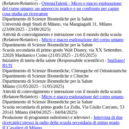
(Relatore/Relatrice)
-
OrientaTalenti - Micro e macro esplorazione
del corpo umano: un approccio pratico e un confronto per capire
cosa studia un ricercatore
Dipartimento di Scienze Biomediche per la Salute
Università degli Studi di Milano, via Mangiagalli 31, Milano
(23/09/2025 - 23/09/2025)
Attività di coinvolgimento e interazione con il mondo della scuola
(Relatore/Relatrice)
-
Micro e macro esplorazione del corpo umano
Dipartimento di Scienze Biomediche per la Salute
Scuola secondaria di primo grado Walt Disney, via XX Settembre,
22026 Maslianico Como (21/05/2025 - 21/05/2025)
Iniziative di tutela della salute (Responsabile scientifico)
-
StaiSano!
RUN
Dipartimento di Scienze Biomediche, Chirurgiche ed Odontoiatriche
Dipartimento di Scienze Biomediche e Cliniche
Dipartimento di Scienze Biomediche per la Salute
Milano (11/05/2025 - 11/05/2025)
Attività di coinvolgimento e interazione con il mondo della scuola
(Relatore/Relatrice)
-
Micro e macro esplorazione del corpo umano
Dipartimento di Scienze Biomediche per la Salute
Scuola secondaria di primo grado La Zolla, Via Giulio Carcano, 53
20141 Milano (04/04/2025 - 04/04/2025)
Produzione di programmi radiofonici e televisivi
-
Intervista di due
ricercatrici presso la radio della scuola secondaria di primo grado
ICCavalieri di Milano