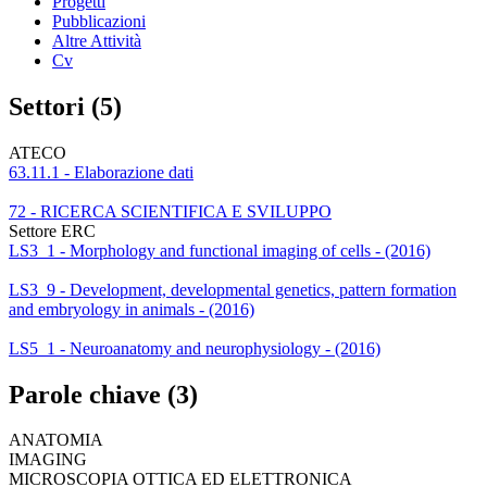
Progetti
Pubblicazioni
Altre Attività
Cv
Settori (5)
ATECO
63.11.1 - Elaborazione dati
72 - RICERCA SCIENTIFICA E SVILUPPO
Settore ERC
LS3_1 - Morphology and functional imaging of cells - (2016)
LS3_9 - Development, developmental genetics, pattern formation
and embryology in animals - (2016)
LS5_1 - Neuroanatomy and neurophysiology - (2016)
Parole chiave (3)
ANATOMIA
IMAGING
MICROSCOPIA OTTICA ED ELETTRONICA