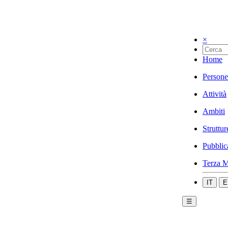
×
Home
Persone
Attività
Ambiti
Struttur
Pubblic
Terza M
IT
E
☰