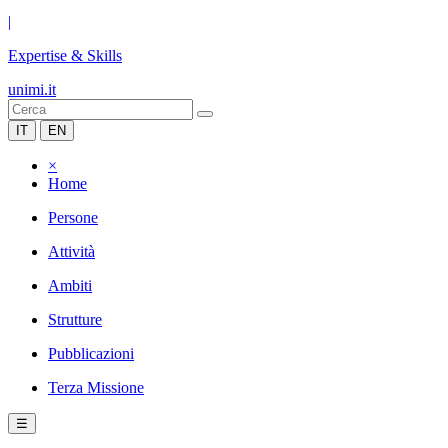
|
Expertise & Skills
unimi.it
IT
EN
×
Home
Persone
Attività
Ambiti
Strutture
Pubblicazioni
Terza Missione
☰