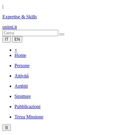
|
Expertise & Skills
unimi.it
IT
EN
×
Home
Persone
Attività
Ambiti
Strutture
Pubblicazioni
Terza Missione
☰