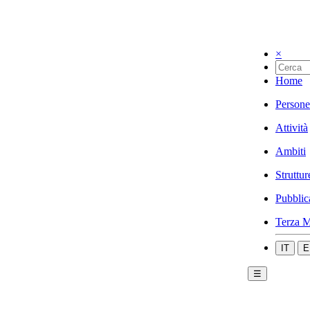
×
Home
Persone
Attività
Ambiti
Struttur
Pubblic
Terza M
IT
E
☰