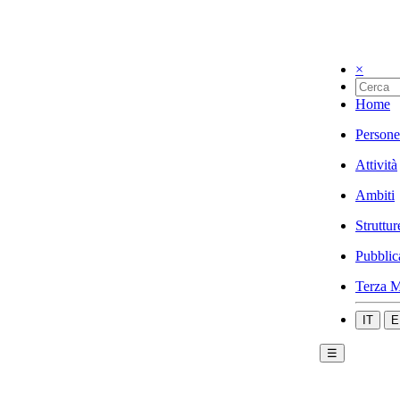
×
Home
Persone
Attività
Ambiti
Struttur
Pubblic
Terza M
IT
E
☰