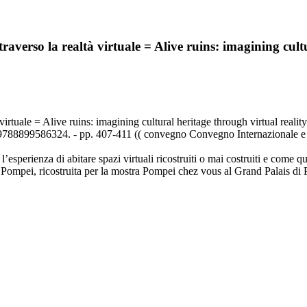
raverso la realtà virtuale = Alive ruins: imagining cult
virtuale = Alive ruins: imagining cultural heritage through virtual realit
N 9788899586324. - pp. 407-411 (( convegno Convegno Internazionale e 
’esperienza di abitare spazi virtuali ricostruiti o mai costruiti e come 
di Pompei, ricostruita per la mostra Pompei chez vous al Grand Palais d