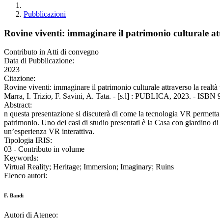
Pubblicazioni
Rovine viventi: immaginare il patrimonio culturale att
Contributo in Atti di convegno
Data di Pubblicazione:
2023
Citazione:
Rovine viventi: immaginare il patrimonio culturale attraverso la realtà 
Marra, I. Trizio, F. Savini, A. Tata. - [s.l] : PUBLICA, 2023. - ISB
Abstract:
n questa presentazione si discuterà di come la tecnologia VR permetta l
patrimonio. Uno dei casi di studio presentati è la Casa con giardino 
un’esperienza VR interattiva.
Tipologia IRIS:
03 - Contributo in volume
Keywords:
Virtual Reality; Heritage; Immersion; Imaginary; Ruins
Elenco autori:
F. Bandi
Autori di Ateneo: