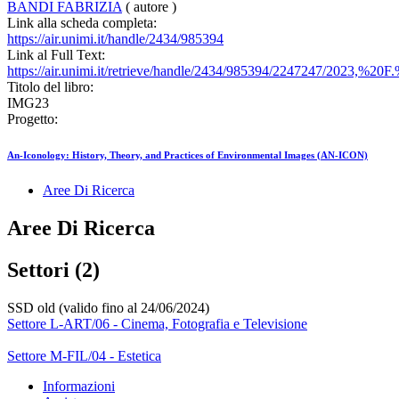
BANDI FABRIZIA
( autore )
Link alla scheda completa:
https://air.unimi.it/handle/2434/985394
Link al Full Text:
https://air.unimi.it/retrieve/handle/2434/985394/2247247/2023,%2
Titolo del libro:
IMG23
Progetto:
An-Iconology: History, Theory, and Practices of Environmental Images (AN-ICON)
Aree Di Ricerca
Aree Di Ricerca
Settori (2)
SSD old (valido fino al 24/06/2024)
Settore L-ART/06 - Cinema, Fotografia e Televisione
Settore M-FIL/04 - Estetica
Informazioni