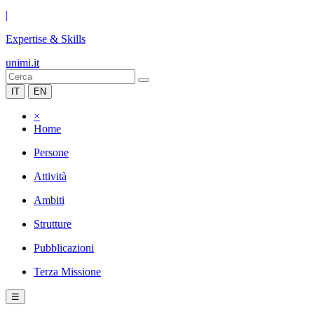
|
Expertise & Skills
unimi.it
IT
EN
×
Home
Persone
Attività
Ambiti
Strutture
Pubblicazioni
Terza Missione
☰