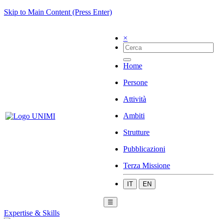
Skip to Main Content (Press Enter)
×
Home
Persone
Attività
Ambiti
Strutture
Pubblicazioni
Terza Missione
IT
EN
☰
Expertise & Skills