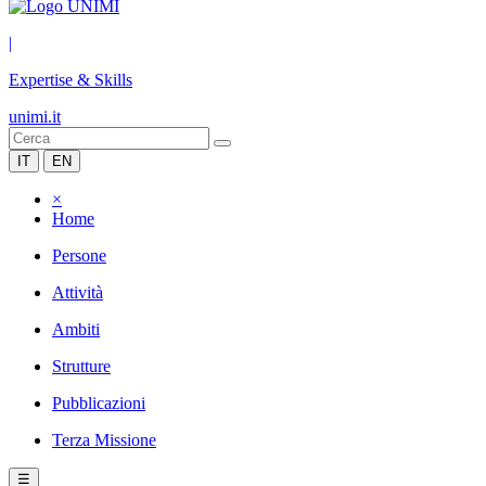
|
Expertise & Skills
unimi.it
IT
EN
×
Home
Persone
Attività
Ambiti
Strutture
Pubblicazioni
Terza Missione
☰