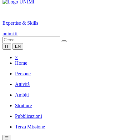
|
Expertise & Skills
unimi.it
IT
EN
×
Home
Persone
Attività
Ambiti
Strutture
Pubblicazioni
Terza Missione
☰