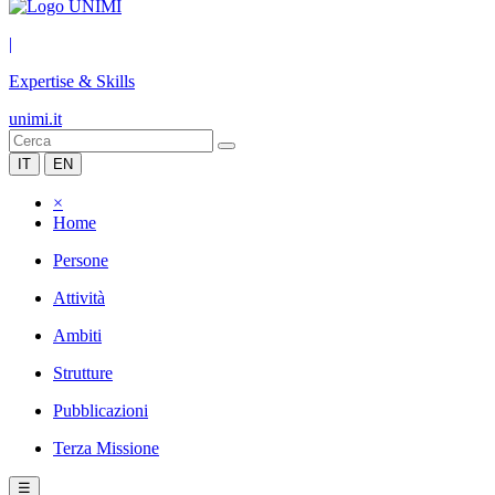
|
Expertise & Skills
unimi.it
IT
EN
×
Home
Persone
Attività
Ambiti
Strutture
Pubblicazioni
Terza Missione
☰