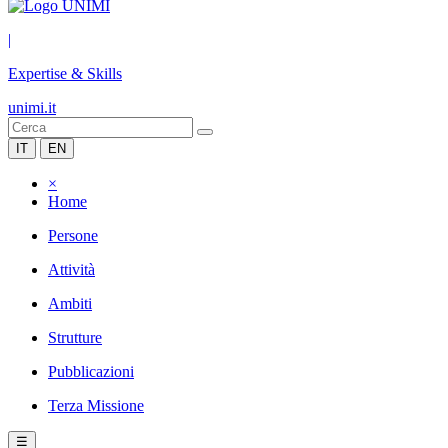
|
Expertise & Skills
unimi.it
IT
EN
×
Home
Persone
Attività
Ambiti
Strutture
Pubblicazioni
Terza Missione
☰