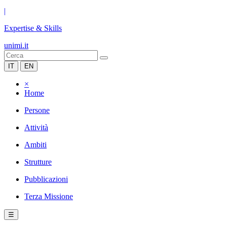
|
Expertise & Skills
unimi.it
IT
EN
×
Home
Persone
Attività
Ambiti
Strutture
Pubblicazioni
Terza Missione
☰