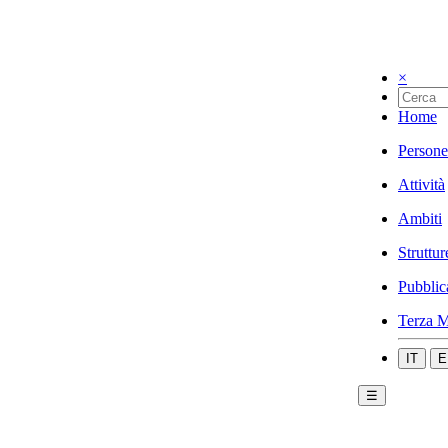
×
Home
Persone
Attività
Ambiti
Struttur
Pubblic
Terza M
IT
E
☰