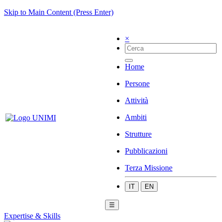
Skip to Main Content (Press Enter)
×
Home
Persone
Attività
Ambiti
Strutture
Pubblicazioni
Terza Missione
IT
EN
☰
Expertise & Skills