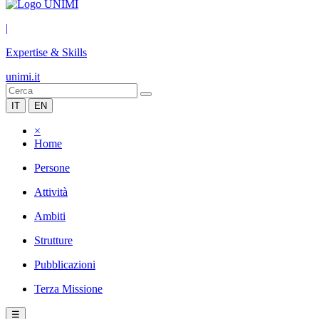
|
Expertise & Skills
unimi.it
IT
EN
×
Home
Persone
Attività
Ambiti
Strutture
Pubblicazioni
Terza Missione
☰