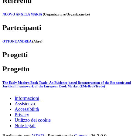
Referenti
NUOVO ANGELA MARIA
(Organizzatore/Organizzatrice)
Partecipanti
OTTONE ANDREA
(Altro)
Progetti
Progetto
The Early Modern Book Trade: An Evidence-based Reconstruction of the Economic and
Juridical Framework of the European Book Market (EMoBookTrade)
Informazioni
Assistenza
Accessibilità
Privacy
Utilizzo dei cookie
Note legali
Realizzato con
VIVO
| Progettato da
Cineca
| 26.7.0.0