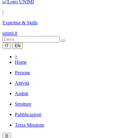
|
Expertise & Skills
unimi.it
IT
EN
×
Home
Persone
Attività
Ambiti
Strutture
Pubblicazioni
Terza Missione
☰