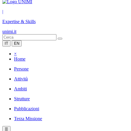
|
Expertise & Skills
unimi.it
IT
EN
×
Home
Persone
Attività
Ambiti
Strutture
Pubblicazioni
Terza Missione
☰