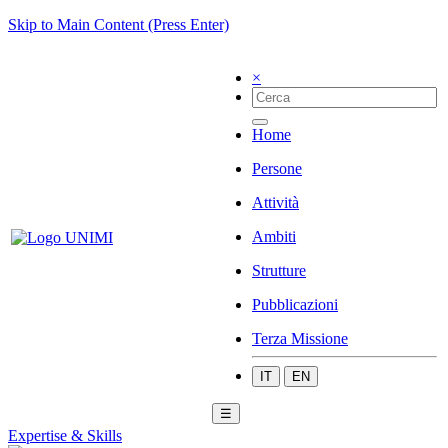
Skip to Main Content (Press Enter)
×
Home
Persone
Attività
Ambiti
Strutture
Pubblicazioni
Terza Missione
IT
EN
☰
Expertise & Skills