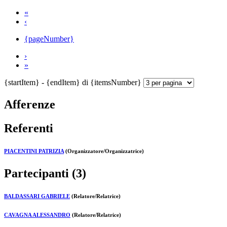
«
‹
{pageNumber}
›
»
{startItem} - {endItem} di {itemsNumber}
Afferenze
Referenti
PIACENTINI PATRIZIA
(Organizzatore/Organizzatrice)
Partecipanti (3)
BALDASSARI GABRIELE
(Relatore/Relatrice)
CAVAGNA ALESSANDRO
(Relatore/Relatrice)