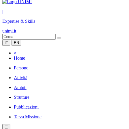
|
Expertise & Skills
unimi.it
IT
EN
×
Home
Persone
Attività
Ambiti
Strutture
Pubblicazioni
Terza Missione
☰