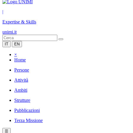
|
Expertise & Skills
unimi.it
IT
EN
×
Home
Persone
Attività
Ambiti
Strutture
Pubblicazioni
Terza Missione
☰