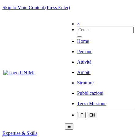
Skip to Main Content (Press Enter)
×
Home
Persone
Attività
Ambiti
Strutture
Pubblicazioni
Terza Missione
IT
EN
☰
Expertise & Skills