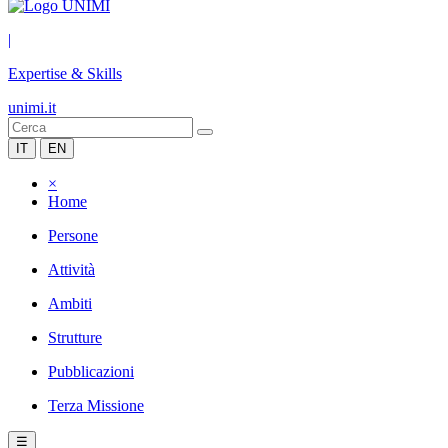
|
Expertise & Skills
unimi.it
IT
EN
×
Home
Persone
Attività
Ambiti
Strutture
Pubblicazioni
Terza Missione
☰