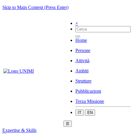
Skip to Main Content (Press Enter)
×
Home
Persone
Attività
Ambiti
Strutture
Pubblicazioni
Terza Missione
IT
EN
☰
Expertise & Skills