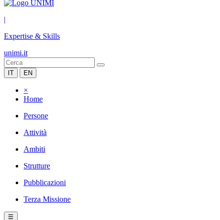
|
Expertise & Skills
unimi.it
IT
EN
×
Home
Persone
Attività
Ambiti
Strutture
Pubblicazioni
Terza Missione
☰