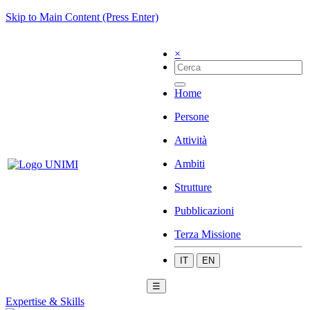
Skip to Main Content (Press Enter)
×
Home
Persone
Attività
Ambiti
Strutture
Pubblicazioni
Terza Missione
IT
EN
☰
Expertise & Skills