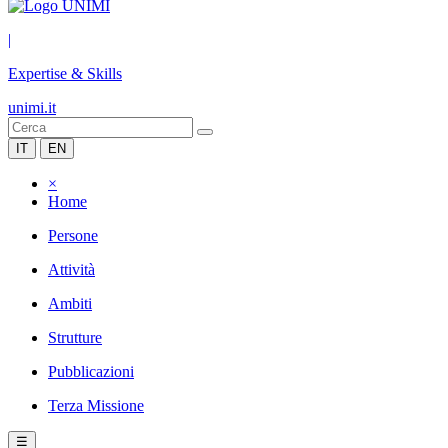
|
Expertise & Skills
unimi.it
IT
EN
×
Home
Persone
Attività
Ambiti
Strutture
Pubblicazioni
Terza Missione
☰