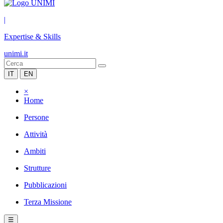
|
Expertise & Skills
unimi.it
IT
EN
×
Home
Persone
Attività
Ambiti
Strutture
Pubblicazioni
Terza Missione
☰