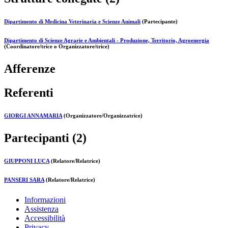
Dipartimento di Medicina Veterinaria e Scienze Animali
(Partecipante)
Dipartimento di Scienze Agrarie e Ambientali - Produzione, Territorio, Agroenergia
(Coordinatore/trice o Organizzatore/trice)
Afferenze
Referenti
GIORGI ANNAMARIA
(Organizzatore/Organizzatrice)
Partecipanti (2)
GIUPPONI LUCA
(Relatore/Relatrice)
PANSERI SARA
(Relatore/Relatrice)
Informazioni
Assistenza
Accessibilità
Privacy