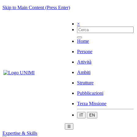
Skip to Main Content (Press Enter)
×
Home
Persone
Attività
Ambiti
Strutture
Pubblicazioni
Terza Missione
IT
EN
☰
Expertise & Skills