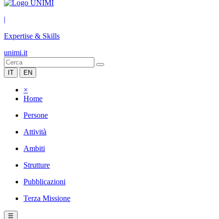
|
Expertise & Skills
unimi.it
IT
EN
×
Home
Persone
Attività
Ambiti
Strutture
Pubblicazioni
Terza Missione
☰