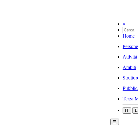
×
Home
Persone
Attività
Ambiti
Struttur
Pubblic
Terza M
IT
E
☰