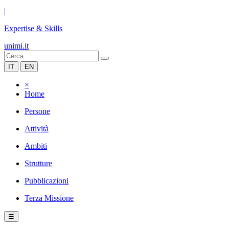
|
Expertise & Skills
unimi.it
IT
EN
×
Home
Persone
Attività
Ambiti
Strutture
Pubblicazioni
Terza Missione
☰