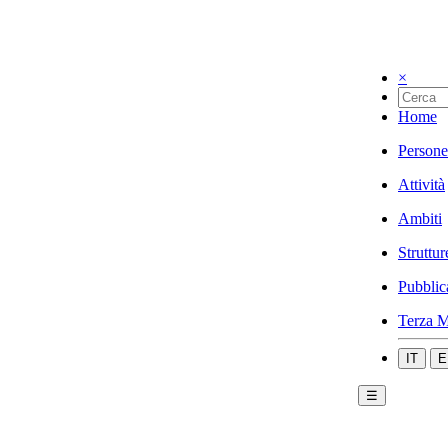
×
Home
Persone
Attività
Ambiti
Struttur
Pubblic
Terza M
IT
E
☰