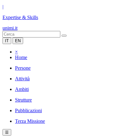
|
Expertise & Skills
unimi.it
IT
EN
×
Home
Persone
Attività
Ambiti
Strutture
Pubblicazioni
Terza Missione
☰