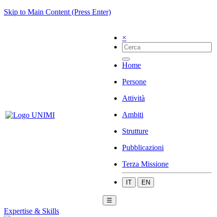
Skip to Main Content (Press Enter)
×
Home
Persone
Attività
Ambiti
Strutture
Pubblicazioni
Terza Missione
IT
EN
☰
Expertise & Skills