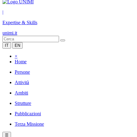
|
Expertise & Skills
unimi.it
IT
EN
×
Home
Persone
Attività
Ambiti
Strutture
Pubblicazioni
Terza Missione
☰