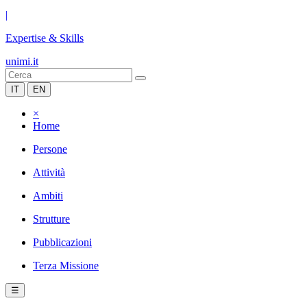
|
Expertise & Skills
unimi.it
IT
EN
×
Home
Persone
Attività
Ambiti
Strutture
Pubblicazioni
Terza Missione
☰