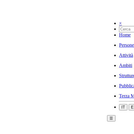
×
Home
Persone
Attività
Ambiti
Struttur
Pubblic
Terza M
IT
E
☰