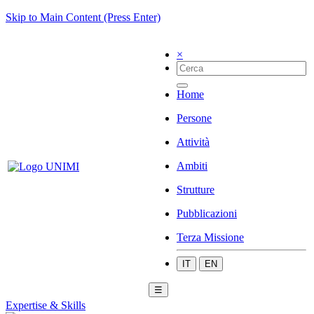
Skip to Main Content (Press Enter)
×
Home
Persone
Attività
Ambiti
Strutture
Pubblicazioni
Terza Missione
IT
EN
☰
Expertise & Skills