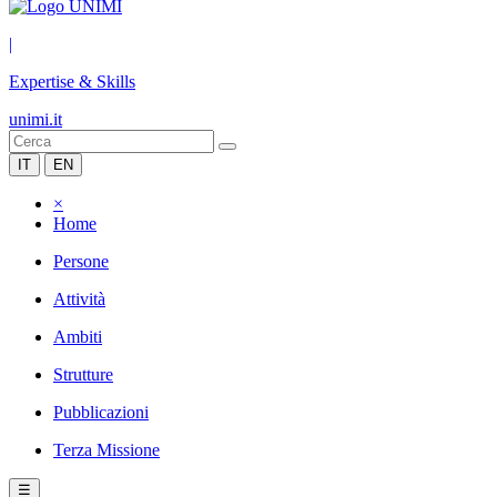
|
Expertise & Skills
unimi.it
IT
EN
×
Home
Persone
Attività
Ambiti
Strutture
Pubblicazioni
Terza Missione
☰