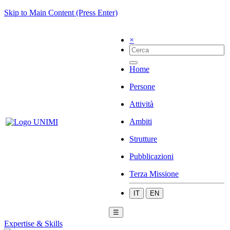
Skip to Main Content (Press Enter)
×
Home
Persone
Attività
Ambiti
Strutture
Pubblicazioni
Terza Missione
IT
EN
☰
Expertise & Skills