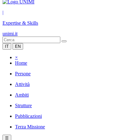
|
Expertise & Skills
unimi.it
IT
EN
×
Home
Persone
Attività
Ambiti
Strutture
Pubblicazioni
Terza Missione
☰