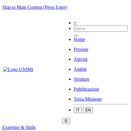
Skip to Main Content (Press Enter)
×
Home
Persone
Attività
Ambiti
Strutture
Pubblicazioni
Terza Missione
IT
EN
☰
Expertise & Skills