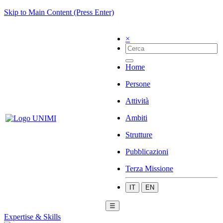
Skip to Main Content (Press Enter)
×
Home
Persone
Attività
Ambiti
Strutture
Pubblicazioni
Terza Missione
IT
EN
☰
Expertise & Skills