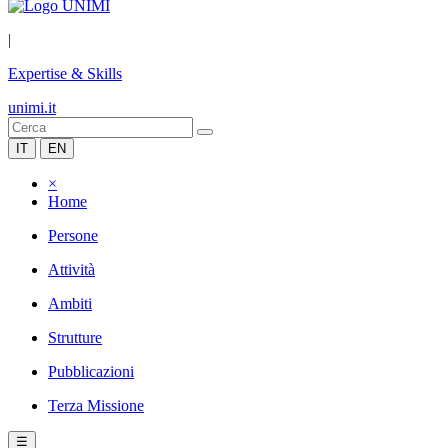
|
Expertise & Skills
unimi.it
IT
EN
×
Home
Persone
Attività
Ambiti
Strutture
Pubblicazioni
Terza Missione
☰