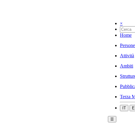
×
Home
Persone
Attività
Ambiti
Struttur
Pubblic
Terza M
IT
E
☰