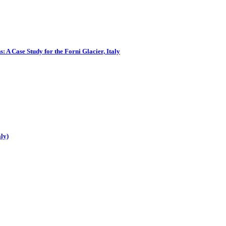
A Case Study for the Forni Glacier, Italy
ly)