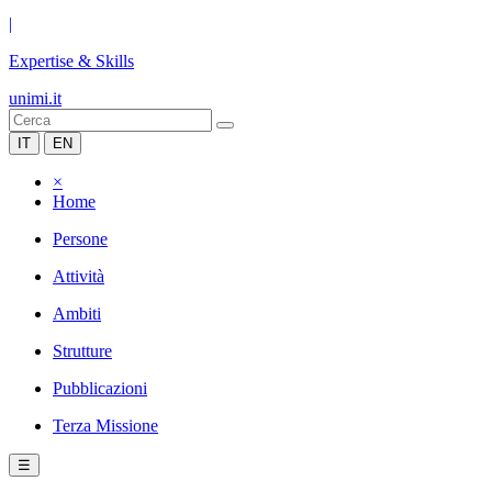
|
Expertise & Skills
unimi.it
IT
EN
×
Home
Persone
Attività
Ambiti
Strutture
Pubblicazioni
Terza Missione
☰