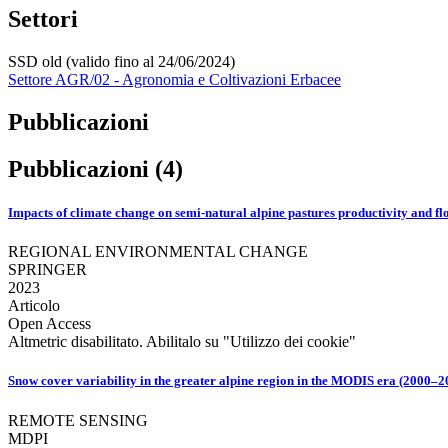
Settori
SSD old (valido fino al 24/06/2024)
Settore AGR/02 - Agronomia e Coltivazioni Erbacee
Pubblicazioni
Pubblicazioni (4)
Impacts of climate change on semi-natural alpine pastures productivity and fl
REGIONAL ENVIRONMENTAL CHANGE
SPRINGER
2023
Articolo
Open Access
Altmetric disabilitato. Abilitalo su "Utilizzo dei cookie"
Snow cover variability in the greater alpine region in the MODIS era (2000–2
REMOTE SENSING
MDPI