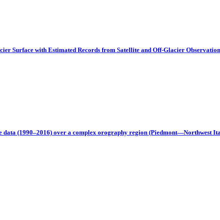
Surface with Estimated Records from Satellite and Off-Glacier Observations: 
ite data (1990–2016) over a complex orography region (Piedmont—Northwest Ita