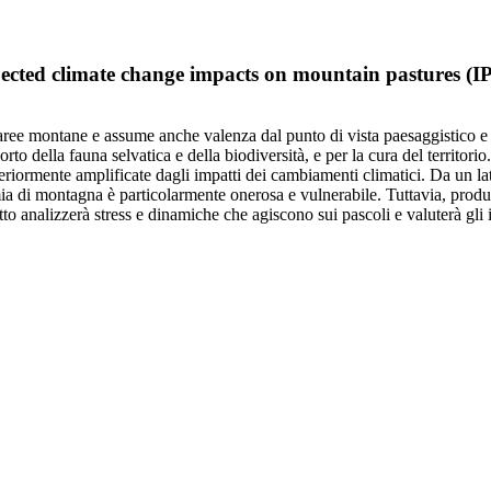
 expected climate change impacts on mountain pasture
le aree montane e assume anche valenza dal punto di vista paesaggistico e
orto della fauna selvatica e della biodiversità, e per la cura del territorio.
teriormente amplificate dagli impatti dei cambiamenti climatici. Da un la
omia di montagna è particolarmente onerosa e vulnerabile. Tuttavia, prod
tto analizzerà stress e dinamiche che agiscono sui pascoli e valuterà gli 